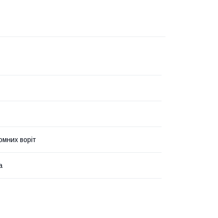
омних воріт
а