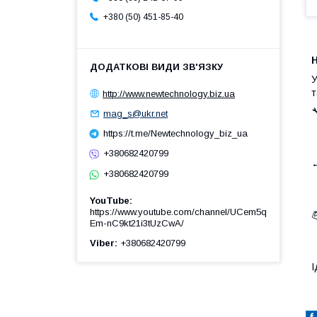
+380 (50) 451-85-40
Н
У
т
http://www.newtechnology.biz.ua
mag_s@ukr.net
https://t.me/Newtechnology_biz_ua
+380682420799
+380682420799
YouTube
https://www.youtube.com/channel/UCem5q
Em-nC9kt21i3tUzCwA/
Viber
+380682420799
І