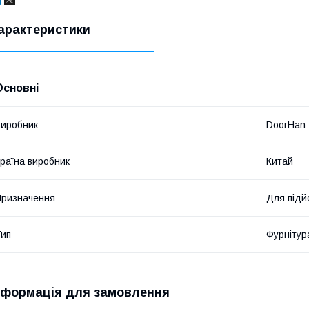
арактеристики
Основні
иробник
DoorHan
раїна виробник
Китай
ризначення
Для підй
ип
Фурнітур
нформація для замовлення