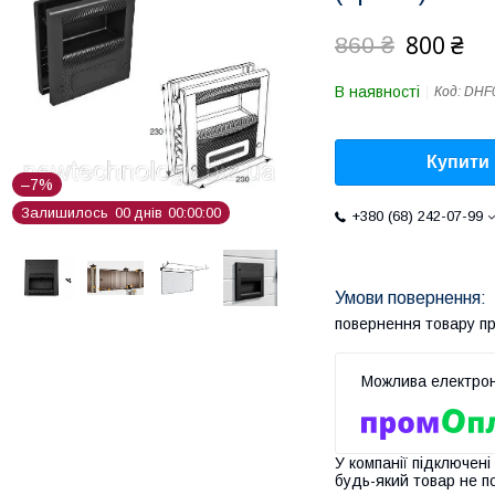
800 ₴
860 ₴
В наявності
Код:
DHF
Купити
–7%
Залишилось
0
0
днів
0
0
0
0
0
0
+380 (68) 242-07-99
повернення товару п
У компанії підключені
будь-який товар не п