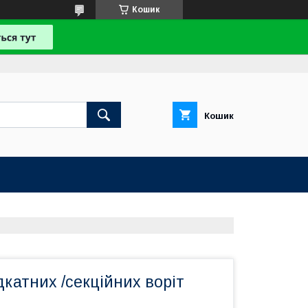
Кошик
Кошик
дкатних /секційних воріт