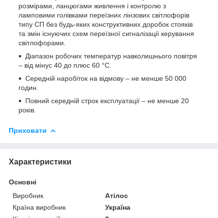
розмірами, ланцюгами живлення і контролю з
ламповими голівками переїзних лінзових світлофорів
типу СП без будь-яких конструктивних доробок стояків
та змін існуючих схем переїзної сигналізації керування
світлофорами.
Діапазон робочих температур навколишнього повітря
– від мінус 40 до плюс 60 °С.
Середній наробіток на відмову – не менше 50 000
годин.
Повний середній строк експлуатації – не менше 20
років.
Приховати
Характеристики
Основні
Виробник
Атілос
Країна виробник
Україна