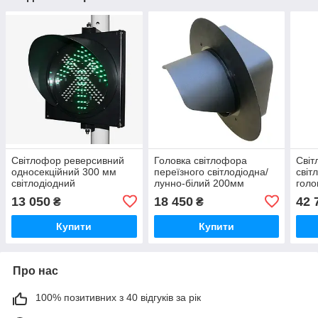
Світлофор реверсивний
Головка світлофора
Світ
односекційний 300 мм
переїзного світлодіодна/
світ
світлодіодний
лунно-білий 200мм
голо
13 050
18 450
42 
₴
₴
Купити
Купити
Про нас
100% позитивних з 40 відгуків за рік