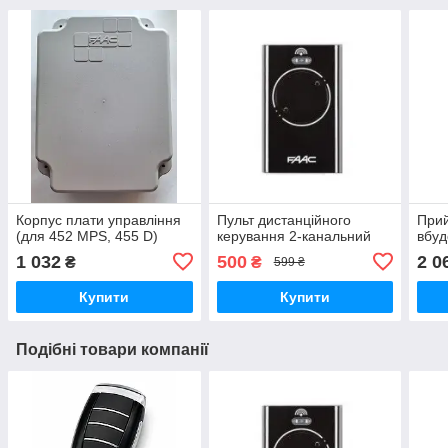
Корпус плати управління
Пульт дистанційного
При
(для 452 MPS, 455 D)
керування 2-канальний
вбуд
1 032
500
2 0
₴
₴
599 ₴
Купити
Купити
Подібні товари компанії