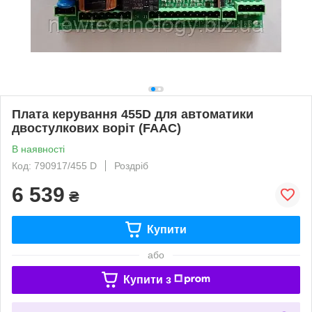
Плата керування 455D для автоматики
двостулкових воріт (FAAC)
В наявності
Код: 790917/455 D
Роздріб
6 539
₴
Купити
або
Купити з