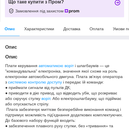
Що таке купити з Пром?
Замовлення під захистом
Опис
Характеристики
Доставка
Оплата
Умови п
Опис
Опис
Плати керування
автоматикою воріт
і шлагбаумів — це
"командувальна" електроніка, значення якої схоже на роль
електроніки автомобільного двигуна. Плата зв'язує оператора
з
системою контролю доступу
і передає їй команди:
● приймати сигнали від пультів ДК;
● приводити в дію привод, що відводить убік, що розкриває
або скручує стулку
воріт
. Або електрошлагбауму, що підіймає
або опускається стрілу.
Плата забезпечує миттєве безперебійне виконання команд і
підтримує можливість під'єднання додаткових комплектуючих.
До базового набору функцій входить:
● забезпечення плавного руху стулки, без «тривання» та