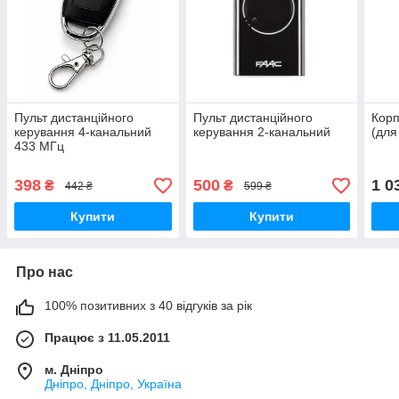
Пульт дистанційного
Пульт дистанційного
Корп
керування 4-канальний
керування 2-канальний
(для
433 МГц
398
500
1 0
₴
₴
442 ₴
599 ₴
Купити
Купити
Про нас
100% позитивних з 40 відгуків за рік
Працює з 11.05.2011
м. Дніпро
Дніпро, Дніпро, Україна