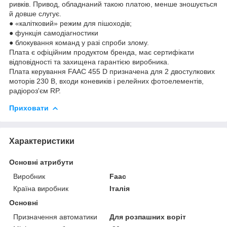
ривків. Привод, обладнаний такою платою, менше зношується
й довше слугує.
● «калітковий» режим для пішоходів;
● функція самодіагностики
● блокування команд у разі спроби злому.
Плата є офіційним продуктом бренда, має сертифікати
відповідності та захищена гарантією виробника.
Плата керування FAAC 455 D призначена для 2 двостулкових
моторів 230 В, входи коневиків і релейних фотоелементів,
радіороз'єм RP.
Приховати
Характеристики
Основні атрибути
Виробник
Faac
Країна виробник
Італія
Основні
Призначення автоматики
Для розпашних воріт